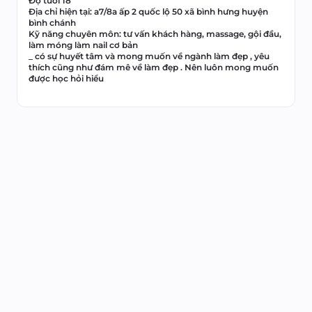
Độ tuổi 18 

Địa chỉ hiện tại: a7/8a ấp 2 quốc lộ 50 xã bình hưng huyện 
bình chánh

Kỹ năng chuyên môn: tư vấn khách hàng, massage, gội đầu, 
làm móng làm nail cơ bản 

_ có sự huyết tâm và mong muốn về ngành làm đẹp , yêu 
thích cũng như đám mê về làm đẹp . Nên luôn mong muốn 
được học hỏi hiểu