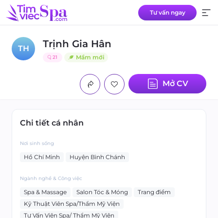
Tư vấn ngay
Trịnh Gia Hân
TH
Mầm mới
21
Mở CV
Chi tiết cá nhân
Nơi sinh sống
Hồ Chí Minh
Huyện Bình Chánh
Ngành nghề & Công việc
Spa & Massage
Salon Tóc & Móng
Trang điểm
Kỹ Thuật Viên Spa/Thẩm Mỹ Viện
Tư Vấn Viên Spa/ Thẩm Mỹ Viện