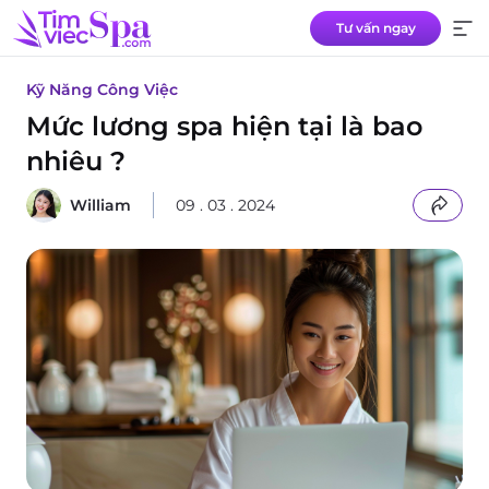
Tư vấn ngay
Tư vấn ngay
Kỹ Năng Công Việc
Mức lương spa hiện tại là bao
nhiêu ?
William
09 . 03 . 2024