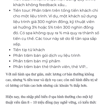
khách không feedback xấu…
Tiền tour: Phần trăm trên tổng tiền khách chi
cho một liệu trình. Ví dụ, một khách sử dụng
liệu trình giá 300 nghìn đồng, kỹ thuật viên
sẽ hưởng 3% hoặc 5% trên 300 nghìn đồng
đó. Có spa không quy ra % mà quy ra thành số
tiền cụ thể. Các tour này sẽ do lễ tân spa sắp
xếp.
Tiền tip từ khách
Phần trăm bán gói dịch vụ liệu trình
Phần trăm bán mỹ phẩm
Phần trăm bán thẻ thành viên, thẻ VIP…
Với mô hình spa thư giãn, mức lương cơ bản thường không
cao, nhưng % tiền tour và dịch vụ cao; còn mô hình điều trị sẽ
có lương cơ bản cao hơn nhưng các khoản % thấp hơn.
Hiện nay, thu nhập phổ biến ở spa bình thường cho một kỹ
thuật viên tầm 8 – 10 triệu đồng (tay nghề vững, có kiến thức