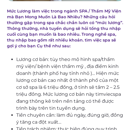
Mức Lương làm việc trong ngành SPA / Thẩm Mỹ Viện
mà Bạn Mong Muốn Là Bao Nhiêu? Những câu hỏi
thường gặp trong spa chắc chắn luôn có “mức lương”.
Thông thường, nhà tuyển dụng sẽ hỏi tổng thu nhập
cuối cùng bạn muốn là bao nhiêu. Trong nghề spa,
thu nhập bao gồm rất nhiều khoản. tìm việc spa sẽ
gợi ý cho bạn Cụ thể như sau:
Lương cơ bản: tùy theo mô hình spa/thẩm
mỹ viện/ bệnh viện thẩm mỹ , địa điểm kinh
doanh (thành phố hay tỉnh nhỏ )… Hiện mức
lương cơ bản cao nhất ở thành phố của một
cơ sở spa là 6 triệu đồng, ở tỉnh sẽ tầm 2 – 2.5
triệu đồng. Mức lương cơ bản này timviecspa
đang thông kê trên nền tảng có thể được
trình bày trên tin tuyển dụng.
Tiền chuyên cần: làm đủ ngày, đúng giờ, đồng
ý tăng ca đột xuất…
Tiền trách nhiệm: thực hiện đúng quy trình,