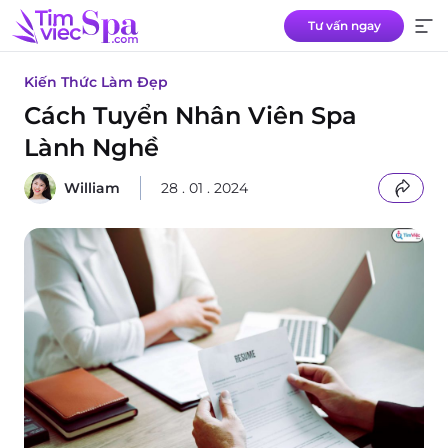
Tư vấn ngay
Tư vấn ngay
Kiến Thức Làm Đẹp
Cách Tuyển Nhân Viên Spa
Lành Nghề
William
28 . 01 . 2024